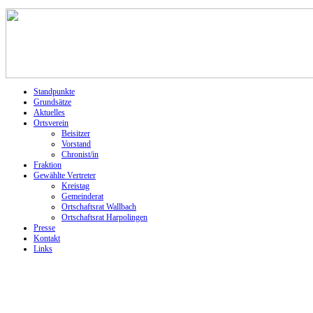
Standpunkte
Grundsätze
Aktuelles
Ortsverein
Beisitzer
Vorstand
Chronist/in
Fraktion
Gewählte Vertreter
Kreistag
Gemeinderat
Ortschaftsrat Wallbach
Ortschaftsrat Harpolingen
Presse
Kontakt
Links